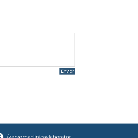
Enviar
/kerygmaclinicaylaborator