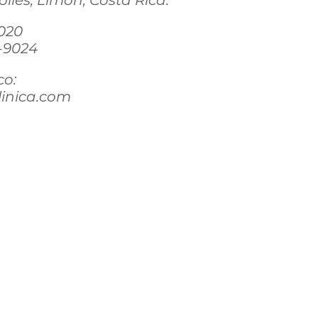
iles, Limón, Costa Rica.
2020
-9024
co:
inica.com