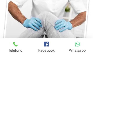
Teléfono
Facebook
Whatsapp
150m Oeste del Hospital de
Guápiles, Limón, Costa Rica
2711 2020
/kerygmaclinicaylaboratorio
https://www.instagram.com
/centromedicokerygma?
igsh=M2t1dmQ2bzU2ajNs